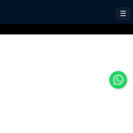
VeSites | VeHand